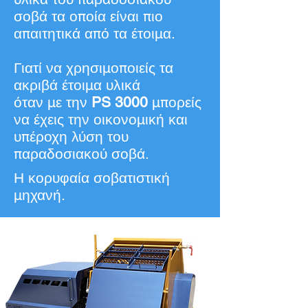
σοβά τα οποία είναι πιο
απαιτητικά από τα έτοιμα.
Γιατί να χρησιμοποιείς τα
ακριβά έτοιμα υλικά
όταν με την
PS 3000
μπορείς
να έχεις την οικονομική και
υπέροχη λύση του
παραδοσιακού σοβά.
Η κορυφαία σοβατιστική
μηχανή.