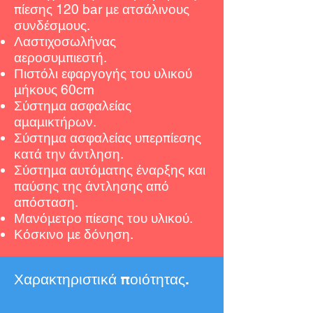
πίεσης 120 bar με ατσάλινους
συνδέσμους.
Λαστιχοσωλήνας
αεροσυμπιεστή.
Πιστόλι εφαργογής του υλικού
μήκους 60cm
Σύστημα ασφαλείας
αμαμικτήρων.
Σύστημα ασφαλείας υπερπίεσης
κατά την άντληση.
Σύστημα αυτόματης έναρξης και
παύσης της άντλησης από
απόσταση.
Μανόμετρο πίεσης του υλικού.
Κόσκινο με δόνηση.
Χαρακτηριστικά ποιότητας.