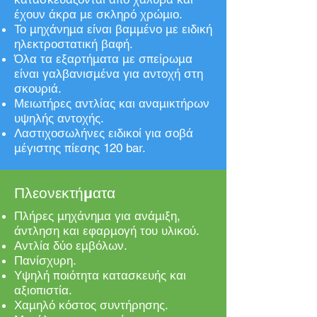
έχουν άκρα με σκληρό χρώμιο.
Το μηχάνημα είναι βαμμένο με ειδική
ηλεκτροστατική βαφή.
Όλα τα εξαρτήματα με σπείρωμα
είναι γαλβανισμένα για αντοχή στη
σκουριά.
Μειωτήρες αντλίας και αναμικτήρων
υψηλής αντοχής.
Λαστιχοσωλήνες ειδικοί για σοβά
μέγιστης πίεσης 120 bar.
Πλεονεκτήματα
Πλήρες μηχάνημα για ανάμιξη,
άντληση και εφαρμογή του υλικού.
Αντλία δύο εμβόλων.
Πανίσχυρη.
Υψηλή ποιότητα κατασκευής και
αξιοπιστία.
Χαμηλό κόστος συντήρησης.