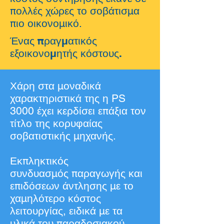
πολλές χώρες το σοβάτισμα
πιο οικονομικό.
Ένας πραγματικός
εξοικονομητής κόστους.
Χάρη στα μοναδικά
χαρακτηριστικά της η PS
3000 έχει κερδίσει επάξια τον
τίτλο της κορυφαίας
σοβατιστικής μηχανής.
Εκπληκτικός
συνδυασμός παραγωγής και
επιδόσεων άντλησης με το
χαμηλότερο κόστος
λειτουργίας, ειδικά με τα
υλικά του παραδοσιακού