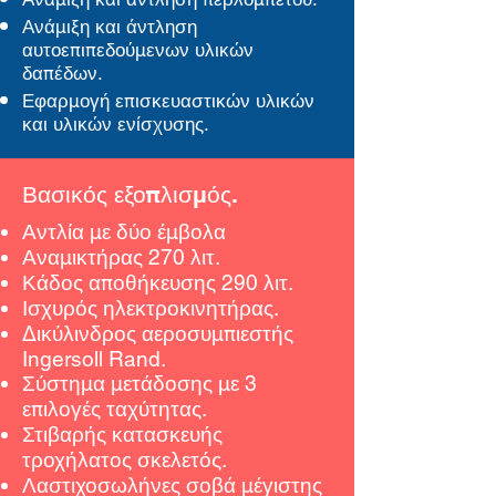
Ανάμιξη και άντληση
αυτοεπιπεδούμενων υλικών
δαπέδων.
Εφαρμογή επισκευαστικών υλικών
και υλικών ενίσχυσης.
Βασικός εξοπλισμός.
Αντλία με δύο έμβολα
Αναμικτήρας 270 λιτ.
Κάδος αποθήκευσης 290 λιτ.
Ισχυρός ηλεκτροκινητήρας.
Δικύλινδρος αεροσυμπιεστής
Ingersoll Rand.
Σύστημα μετάδοσης με 3
επιλογές ταχύτητας.
Στιβαρής κατασκευής
τροχήλατος σκελετός.
Λαστιχοσωλήνες σοβά μέγιστης