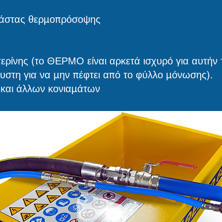
πάστας θερμοπρόσοψης
ρίνης (το ΘΕΡΜΟ είναι αρκετά ισχυρό για αυτήν 
ευστη για να μην πέφτει από το φύλλο μόνωσης).
και άλλων κονιαμάτων