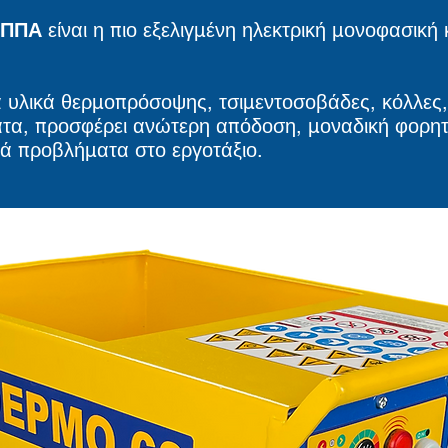
ΠΠΑ
είναι η πιο εξελιγμένη ηλεκτρική μονοφασική
α υλικά θερμοπρόσοψης, τσιμεντοσοβάδες, κόλλες,
ατα, προσφέρει ανώτερη απόδοση, μοναδική φορητό
ά προβλήματα στο εργοτάξιο.